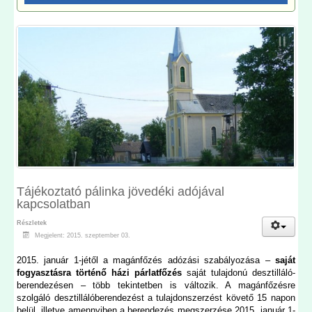
Tájékoztató pálinka jövedéki adójával
kapcsolatban
Részletek
Megjelent: 2015. szeptember 03.
2015. január 1-jétől a magánfőzés adózási szabályozása –
saját
fogyasztásra történő házi párlatfőzés
saját tulajdonú desztilláló-
berendezésen – több tekintetben is változik. A magánfőzésre
szolgáló desztillálóberendezést a tulajdonszerzést követő 15 napon
belül, illetve amennyiben a berendezés megszerzése 2015. január 1-