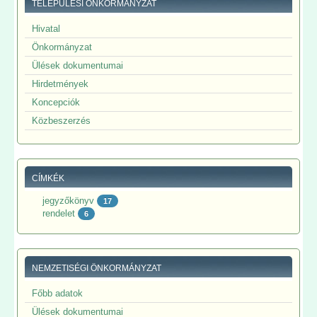
TELEPÜLÉSI ÖNKORMÁNYZAT
Hivatal
Önkormányzat
Ülések dokumentumai
Hirdetmények
Koncepciók
Közbeszerzés
CÍMKÉK
jegyzőkönyv
17
rendelet
6
NEMZETISÉGI ÖNKORMÁNYZAT
Főbb adatok
Ülések dokumentumai