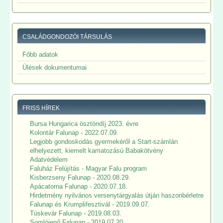
CSALÁDGONDOZÓI TÁRSULÁS
Főbb adatok
Ülések dokumentumai
FRISS HÍREK
Bursa Hungarica ösztöndíj 2023. évre
Kolontár Falunap - 2022.07.09.
Legjobb gondoskodás gyermekéről a Start-számlán
elhelyezett, kiemelt kamatozású Babakötvény
Adatvédelem
Faluház Felújítás - Magyar Falu program
Kisberzseny Falunap - 2020.08.29.
Apácatorna Falunap - 2020.07.18.
Hirdetmény nyilvános versenytárgyalás útján haszonbérletre
Falunap és Krumplifesztivál - 2019.09.07.
Tüskevár Falunap - 2019.08.03.
Somlójenő Falunap - 2019.07.20.