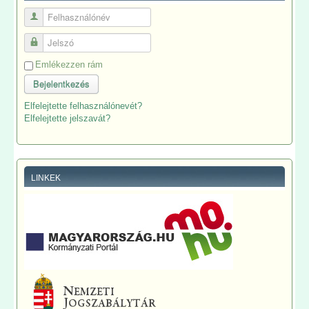
Felhasználónév
Jelszó
Emlékezzen rám
Bejelentkezés
Elfelejtette felhasználónevét?
Elfelejtette jelszavát?
LINKEK