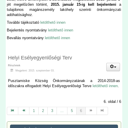
jét megelőzően történt,
2015. január 15-ig kell bejelenteni
a
tulajdonos magánszemély lakóhely szerinti önkormányzati
adóhatósághoz.
További tájékoztató
letölthető innen
Bejelentés nyomtatvány
letölthető innen
Bevallás nyomtatvány
letölthető innen
Helyi Esélyegyenlőségi Terv
Részletek
Megjelent: 2015. szeptember 03.
Pusztamiske Község Önkormányzatának a 2014-2018-as
időszakra elfogadott Helyi Esélyegyenlőségi Terve
letölthető innen
.
6. oldal / 6
1
2
3
...
5
6