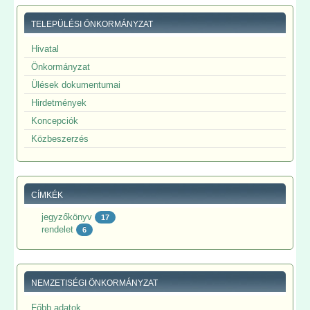
TELEPÜLÉSI ÖNKORMÁNYZAT
Hivatal
Önkormányzat
Ülések dokumentumai
Hirdetmények
Koncepciók
Közbeszerzés
CÍMKÉK
jegyzőkönyv
17
rendelet
6
NEMZETISÉGI ÖNKORMÁNYZAT
Főbb adatok