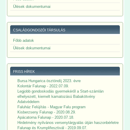
Ülések dokumentumai
CSALÁDGONDOZÓI TÁRSULÁS
Főbb adatok
Ülések dokumentumai
FRISS HÍREK
Bursa Hungarica ösztöndíj 2023. évre
Kolontár Falunap - 2022.07.09.
Legjobb gondoskodás gyermekéről a Start-számlán
elhelyezett, kiemelt kamatozású Babakötvény
Adatvédelem
Faluház Felújítás - Magyar Falu program
Kisberzseny Falunap - 2020.08.29.
Apácatorna Falunap - 2020.07.18.
Hirdetmény nyilvános versenytárgyalás útján haszonbérletre
Falunap és Krumplifesztivál - 2019.09.07.