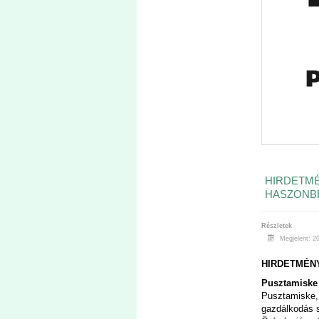
HIRDETMÉ
HASZONB
Részletek
Megjelent: 2
HIRDETMÉN
Pusztamiske
Pusztamiske, 
gazdálkodás s