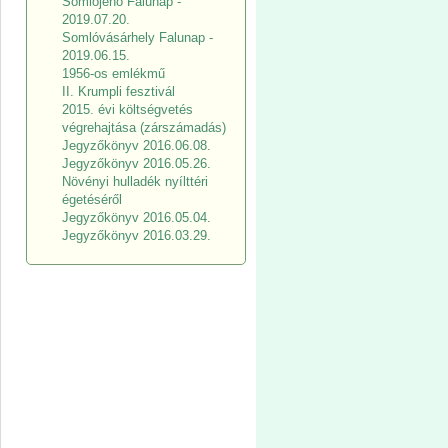
Somlójenő Falunap -
2019.07.20.
Somlóvásárhely Falunap -
2019.06.15.
1956-os emlékmű
II. Krumpli fesztivál
2015. évi költségvetés
végrehajtása (zárszámadás)
Jegyzőkönyv 2016.06.08.
Jegyzőkönyv 2016.05.26.
Növényi hulladék nyílttéri
égetéséről
Jegyzőkönyv 2016.05.04.
Jegyzőkönyv 2016.03.29.