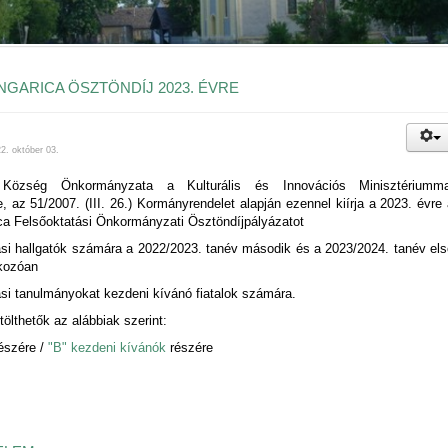
GARICA ÖSZTÖNDÍJ 2023. ÉVRE
2. október 03.
 Község Önkormányzata a Kulturális és Innovációs Minisztériumma
 az 51/2007. (III. 26.) Kormányrendelet alapján ezennel kiírja a 2023. évre
ca Felsőoktatási Önkormányzati Ösztöndíjpályázatot
ási hallgatók számára a 2022/2023. tanév második és a 2023/2024. tanév el
tkozóan
ási tanulmányokat kezdeni kívánó fiatalok számára.
tölthetők az alábbiak szerint:
észére /
"B" kezdeni kívánók
részére