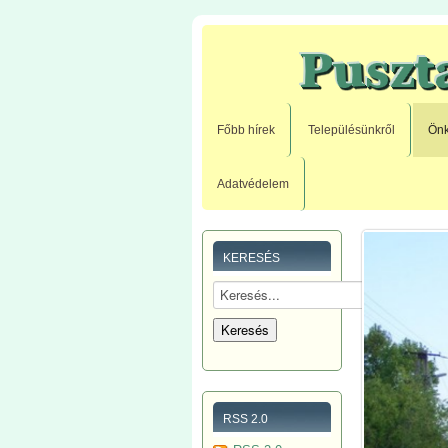
Főbb hírek
Településünkről
Önk
Adatvédelem
KERESÉS
RSS 2.0