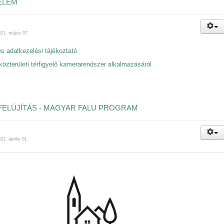
ELEM
021. május 07.
s adatkezelési tájékoztató
közterületi térfigyelő kamerarendszer alkalmazásáról
FELÚJÍTÁS - MAGYAR FALU PROGRAM
21. április 01.