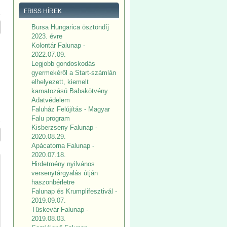
FRISS HÍREK
Bursa Hungarica ösztöndíj
2023. évre
Kolontár Falunap -
2022.07.09.
Legjobb gondoskodás
gyermekéről a Start-számlán
elhelyezett, kiemelt
kamatozású Babakötvény
Adatvédelem
Faluház Felújítás - Magyar
Falu program
Kisberzseny Falunap -
2020.08.29.
Apácatorna Falunap -
2020.07.18.
Hirdetmény nyilvános
versenytárgyalás útján
haszonbérletre
Falunap és Krumplifesztivál -
2019.09.07.
Tüskevár Falunap -
2019.08.03.