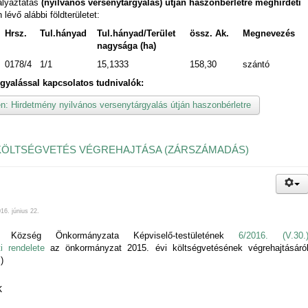
pályáztatás
(nyilvános versenytárgyalás) útján haszonbérletre meghirdeti
 lévő alábbi földterületet:
Hrsz.
Tul.hányad
Tul.hányad/Terület
össz. Ak.
Megnevezés
nagysága (ha)
0178/4
1/1
15,1333
158,30
szántó
gyalással kapcsolatos tudnivalók:
: Hirdetmény nyilvános versenytárgyalás útján haszonbérletre
I KÖLTSÉGVETÉS VÉGREHAJTÁSA (ZÁRSZÁMADÁS)
16. június 22.
e Község Önkormányzata Képviselő-testületének
6/2016. (V.30.
i rendelete
az önkormányzat 2015. évi költségvetésének végrehajtásáró
)
k