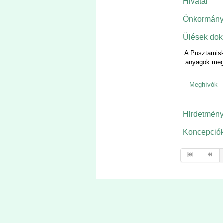
Hivatal
Önkormány
Ülések do
A Pusztamisk
anyagok megt
Meghívók
Hirdetmén
Koncepció