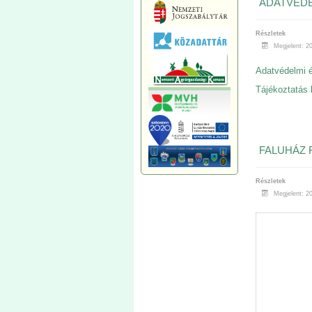
ADATVÉD
Részletek
Megjelent: 2
Adatvédelmi é
Tájékoztatás 
FALUHÁZ 
Részletek
Megjelent: 20