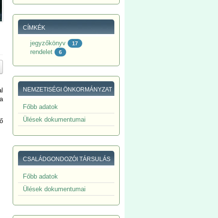
CÍMKÉK
jegyzőkönyv
17
rendelet
6
NEMZETISÉGI ÖNKORMÁNYZAT
l
 a
Főbb adatok
Ülések dokumentumai
ső
CSALÁDGONDOZÓI TÁRSULÁS
Főbb adatok
Ülések dokumentumai