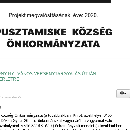
NY NYILVÁNOS VERSENYTÁRGYALÁS ÚTJÁN
ÉRLETRE
019. november 25.
Y
 község Önkormányzata
(a továbbiakban: Kiíró), székhelye: 8455
Dózsa Gy. u. 26.. „az önkormányzat vagyonáról, a vagyonnal való
zabályairól” szóló 8/2013. (V.9.) önkormányzati rendelet (a továbbiakban: