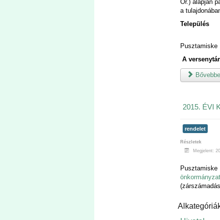
Ör.) alapján 
a tulajdonában
Település
Pusztamiske
A versenytár
Bővebben
2015. ÉV
rendelet
Részletek
Megjelent: 20
Pusztamisk
önkormányzat
(zárszámadás
Alkategóriá