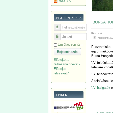
RSS 2.0
BEJELENTKEZÉS
BURSA HUN
Felhasználónév
Részletek
Jelszó
Megjelent: 202
Emlékezzen rám
Pusztamiske
Bejelentkezés
együttműködve,
Bursa Hungari
Elfelejtette
"A" felsőoktat
felhasználónevét?
félévére vona
Elfelejtette
jelszavát?
"B" felsőoktat
A felhívások le
"A" hallgatók
r
LINKEK