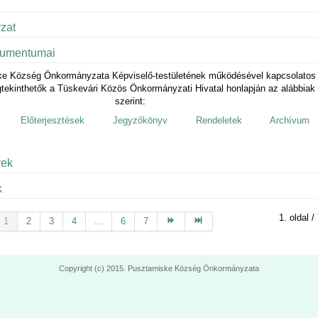
zat
kumentumai
e Község Önkormányzata Képviselő-testületének működésével kapcsolatos
ekinthetők a Tüskevári Közös Önkormányzati Hivatal honlapján az alábbiak
szerint:
Előterjesztések
Jegyzőkönyv
Rendeletek
Archívum
yek
k
1. oldal /
1
2
3
4
...
6
7
Copyright (c) 2015. Pusztamiske Község Önkormányzata