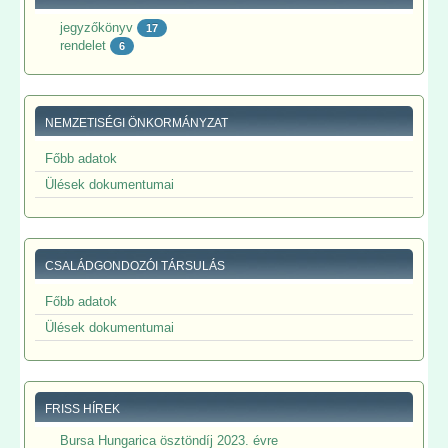
jegyzőkönyv
17
rendelet
6
NEMZETISÉGI ÖNKORMÁNYZAT
Főbb adatok
Ülések dokumentumai
CSALÁDGONDOZÓI TÁRSULÁS
Főbb adatok
Ülések dokumentumai
FRISS HÍREK
Bursa Hungarica ösztöndíj 2023. évre