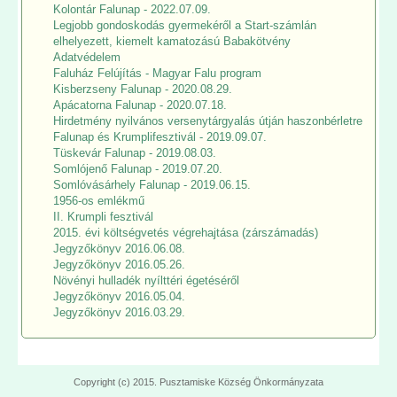
Kolontár Falunap - 2022.07.09.
Legjobb gondoskodás gyermekéről a Start-számlán
elhelyezett, kiemelt kamatozású Babakötvény
Adatvédelem
Faluház Felújítás - Magyar Falu program
Kisberzseny Falunap - 2020.08.29.
Apácatorna Falunap - 2020.07.18.
Hirdetmény nyilvános versenytárgyalás útján haszonbérletre
Falunap és Krumplifesztivál - 2019.09.07.
Tüskevár Falunap - 2019.08.03.
Somlójenő Falunap - 2019.07.20.
Somlóvásárhely Falunap - 2019.06.15.
1956-os emlékmű
II. Krumpli fesztivál
2015. évi költségvetés végrehajtása (zárszámadás)
Jegyzőkönyv 2016.06.08.
Jegyzőkönyv 2016.05.26.
Növényi hulladék nyílttéri égetéséről
Jegyzőkönyv 2016.05.04.
Jegyzőkönyv 2016.03.29.
Copyright (c) 2015. Pusztamiske Község Önkormányzata