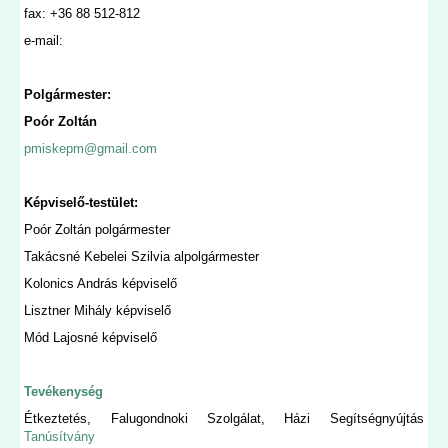
fax: +36 88 512-812
e-mail:
Polgármester:
Poór Zoltán
pmiskepm@gmail.com
Képviselő-testület:
Poór Zoltán polgármester
Takácsné Kebelei Szilvia alpolgármester
Kolonics András képviselő
Lisztner Mihály képviselő
Mód Lajosné képviselő
Tevékenység
Étkeztetés, Falugondnoki Szolgálat, Házi Segítségnyújtás
Tanúsítvány