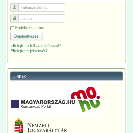
Felhasználónév
Jelszó
Emlékezzen rám
Bejelentkezés
Elfelejtette felhasználónevét?
Elfelejtette jelszavát?
LINKEK