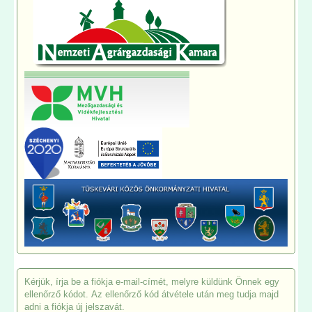
Kérjük, írja be a fiókja e-mail-címét, melyre küldünk Önnek egy
ellenőrző kódot. Az ellenőrző kód átvétele után meg tudja majd
adni a fiókja új jelszavát.