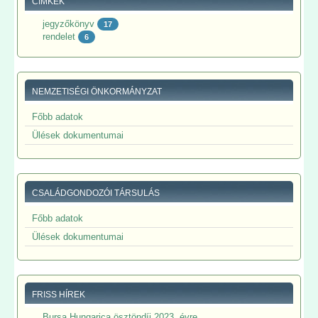
CÍMKÉK
jegyzőkönyv
17
rendelet
6
NEMZETISÉGI ÖNKORMÁNYZAT
Főbb adatok
Ülések dokumentumai
CSALÁDGONDOZÓI TÁRSULÁS
Főbb adatok
Ülések dokumentumai
FRISS HÍREK
Bursa Hungarica ösztöndíj 2023. évre