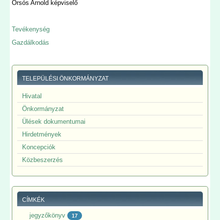
Orsós Arnold képviselő
Tevékenység
Gazdálkodás
TELEPÜLÉSI ÖNKORMÁNYZAT
Hivatal
Önkormányzat
Ülések dokumentumai
Hirdetmények
Koncepciók
Közbeszerzés
CÍMKÉK
jegyzőkönyv
17