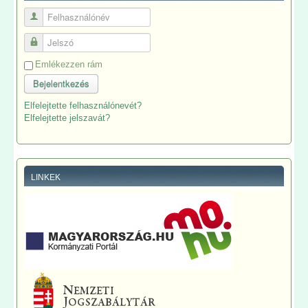
Felhasználónév
Jelszó
Emlékezzen rám
Bejelentkezés
Elfelejtette felhasználónevét?
Elfelejtette jelszavát?
LINKEK