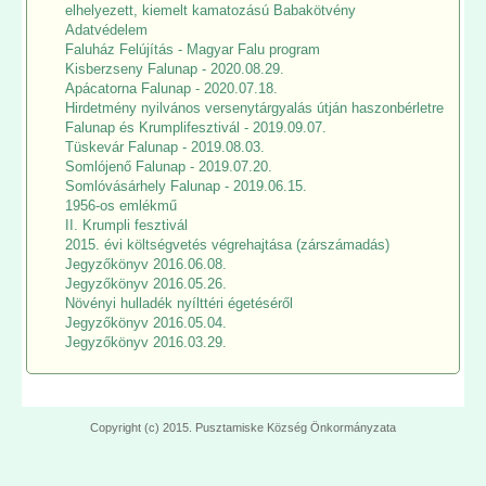
elhelyezett, kiemelt kamatozású Babakötvény
Adatvédelem
Faluház Felújítás - Magyar Falu program
Kisberzseny Falunap - 2020.08.29.
Apácatorna Falunap - 2020.07.18.
Hirdetmény nyilvános versenytárgyalás útján haszonbérletre
Falunap és Krumplifesztivál - 2019.09.07.
Tüskevár Falunap - 2019.08.03.
Somlójenő Falunap - 2019.07.20.
Somlóvásárhely Falunap - 2019.06.15.
1956-os emlékmű
II. Krumpli fesztivál
2015. évi költségvetés végrehajtása (zárszámadás)
Jegyzőkönyv 2016.06.08.
Jegyzőkönyv 2016.05.26.
Növényi hulladék nyílttéri égetéséről
Jegyzőkönyv 2016.05.04.
Jegyzőkönyv 2016.03.29.
Copyright (c) 2015. Pusztamiske Község Önkormányzata