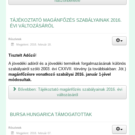
haszonbérletre
TÁJÉKOZTATÓ MAGÁNFŐZÉS SZABÁLYAINAK 2016.
ÉVI VÁLTOZÁSÁRÓL
Részletek
Megjelent: 2016. február 18.
Tisztelt Adózó
!
A jövedéki adóról és a jövedéki termékek forgalmazásának különös
szabályairól szóló 2003. évi CXXVII. törvény (a továbbiakban: Jöt.)
magánfőzésre vonatkozó
szabályai 2016. január 1-jével
módosultak.
Bővebben: Tájékoztató magánfőzés szabályainak 2016. évi
változásáról
BURSA HUNGARICA TÁMOGATOTTAK
Részletek
Megjelent: 2016. február 07.