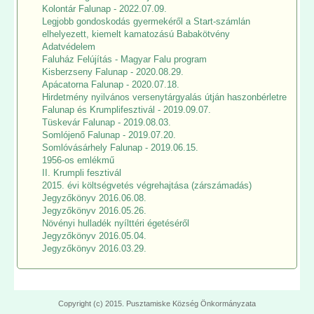
Kolontár Falunap - 2022.07.09.
Legjobb gondoskodás gyermekéről a Start-számlán
elhelyezett, kiemelt kamatozású Babakötvény
Adatvédelem
Faluház Felújítás - Magyar Falu program
Kisberzseny Falunap - 2020.08.29.
Apácatorna Falunap - 2020.07.18.
Hirdetmény nyilvános versenytárgyalás útján haszonbérletre
Falunap és Krumplifesztivál - 2019.09.07.
Tüskevár Falunap - 2019.08.03.
Somlójenő Falunap - 2019.07.20.
Somlóvásárhely Falunap - 2019.06.15.
1956-os emlékmű
II. Krumpli fesztivál
2015. évi költségvetés végrehajtása (zárszámadás)
Jegyzőkönyv 2016.06.08.
Jegyzőkönyv 2016.05.26.
Növényi hulladék nyílttéri égetéséről
Jegyzőkönyv 2016.05.04.
Jegyzőkönyv 2016.03.29.
Copyright (c) 2015. Pusztamiske Község Önkormányzata