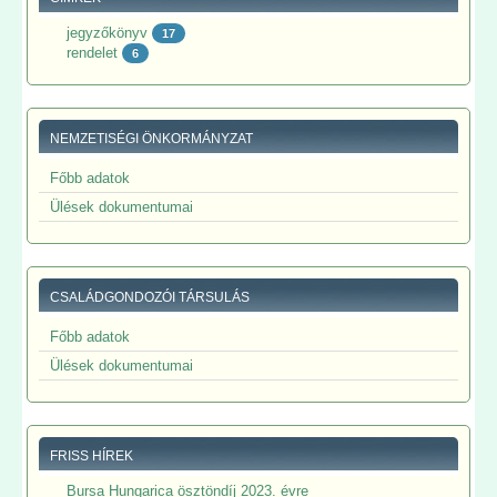
jegyzőkönyv
17
rendelet
6
NEMZETISÉGI ÖNKORMÁNYZAT
Főbb adatok
Ülések dokumentumai
CSALÁDGONDOZÓI TÁRSULÁS
Főbb adatok
Ülések dokumentumai
FRISS HÍREK
Bursa Hungarica ösztöndíj 2023. évre