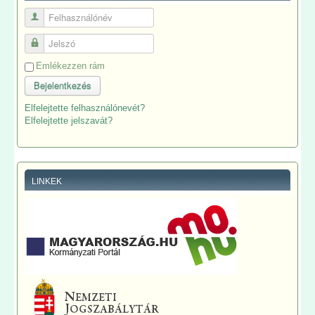
Felhasználónév
Jelszó
Emlékezzen rám
Bejelentkezés
Elfelejtette felhasználónevét?
Elfelejtette jelszavát?
LINKEK