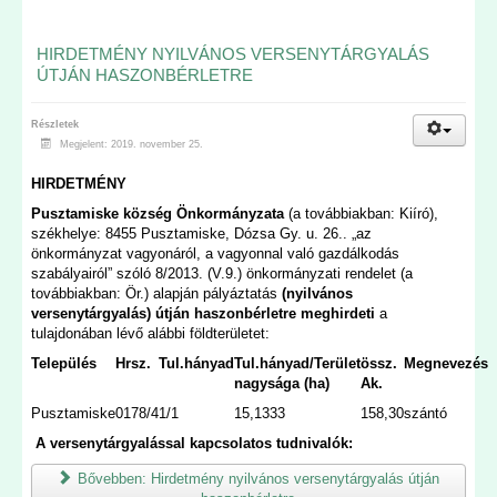
HIRDETMÉNY NYILVÁNOS VERSENYTÁRGYALÁS
ÚTJÁN HASZONBÉRLETRE
Részletek
Megjelent: 2019. november 25.
HIRDETMÉNY
Pusztamiske község Önkormányzata
(a továbbiakban: Kiíró),
székhelye: 8455 Pusztamiske, Dózsa Gy. u. 26.. „az
önkormányzat vagyonáról, a vagyonnal való gazdálkodás
szabályairól” szóló 8/2013. (V.9.) önkormányzati rendelet (a
továbbiakban: Ör.) alapján pályáztatás
(nyilvános
versenytárgyalás) útján haszonbérletre meghirdeti
a
tulajdonában lévő alábbi földterületet:
Település
Hrsz.
Tul.hányad
Tul.hányad/Terület
össz.
Megnevezés
nagysága (ha)
Ak.
Pusztamiske
0178/4
1/1
15,1333
158,30
szántó
A versenytárgyalással kapcsolatos tudnivalók:
Bővebben: Hirdetmény nyilvános versenytárgyalás útján