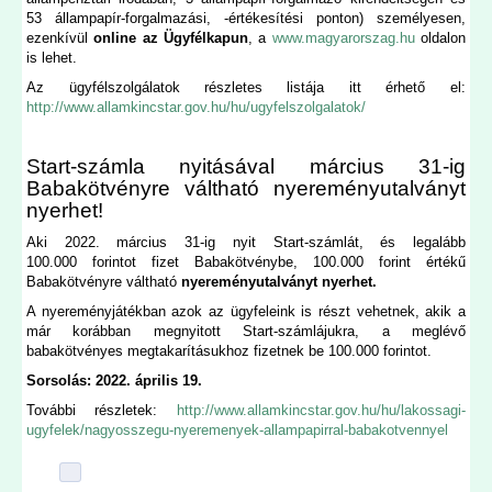
53 állampapír-forgalmazási, -értékesítési ponton) személyesen,
ezenkívül
online az Ügyfélkapun
, a
www.magyarorszag.hu
oldalon
is lehet.
Az ügyfélszolgálatok részletes listája itt érhető el:
http://www.allamkincstar.gov.hu/hu/ugyfelszolgalatok/
Start-számla nyitásával március 31-ig
Babakötvényre váltható nyereményutalványt
nyerhet!
Aki 2022. március 31-ig nyit Start-számlát, és legalább
100.000 forintot fizet Babakötvénybe, 100.000 forint értékű
Babakötvényre váltható
nyereményutalványt nyerhet.
A nyereményjátékban azok az ügyfeleink is részt vehetnek, akik a
már korábban megnyitott Start-számlájukra, a meglévő
babakötvényes megtakarításukhoz fizetnek be 100.000 forintot.
Sorsolás: 2022. április 19.
További részletek:
http://www.allamkincstar.gov.hu/hu/lakossagi-
ugyfelek/nagyosszegu-nyeremenyek-allampapirral-babakotvennyel