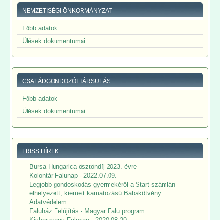
NEMZETISÉGI ÖNKORMÁNYZAT
Főbb adatok
Ülések dokumentumai
CSALÁDGONDOZÓI TÁRSULÁS
Főbb adatok
Ülések dokumentumai
FRISS HÍREK
Bursa Hungarica ösztöndíj 2023. évre
Kolontár Falunap - 2022.07.09.
Legjobb gondoskodás gyermekéről a Start-számlán
elhelyezett, kiemelt kamatozású Babakötvény
Adatvédelem
Faluház Felújítás - Magyar Falu program
Kisberzseny Falunap - 2020.08.29.