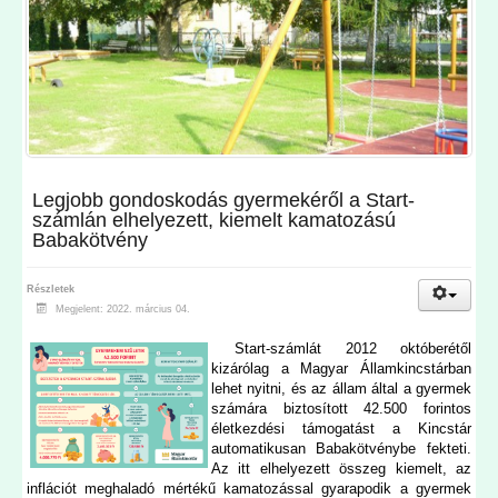
Legjobb gondoskodás gyermekéről a Start-
számlán elhelyezett, kiemelt kamatozású
Babakötvény
Részletek
Megjelent: 2022. március 04.
Start-számlát 2012 októberétől
kizárólag a Magyar Államkincstárban
lehet nyitni, és az állam által a gyermek
számára biztosított 42.500 forintos
életkezdési támogatást a Kincstár
automatikusan Babakötvénybe fekteti.
Az itt elhelyezett összeg kiemelt, az
inflációt meghaladó mértékű kamatozással gyarapodik a gyermek