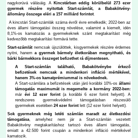
nagykorúvá válásáig. A
Kincstárban eddig körülbelül 273 ezer
gyermek részére nyitottak Start-számlát, a Babakötvény-
állomány összege eléri a 157 milliárd forintot
.
A kincstári Start-számlák száma évről évre emelkedik; 2022-ben az
éves állami támogatási összeg növelése, valamint a kiemelt, idén
8,1%-os kamatozás a gyermekeknek szánt megtakarítást még
kedvezőbb megtakarítási formává tette.
Start-számlát
nemcsak újszülöttek, kisgyermekek részére érdemes
nyitni, hanem
a gyermek bármely életkorában megnyitható, és
bárki bármekkora összeget befizethet rá díjmentesen.
A Start-számlán található, Babakötvénybe érkező
befizetések nemcsak a mindenkori infláció mértékével,
hanem 3%-os kamatprémiummal is növekednek.
A Start-számlára a befizetések után járó korábbi 10%-os
állami
támogatás maximumát is megemelte a kormány 2022-ben:
már
évi 12 ezer forint
(a korábbi 6 ezer forint helyett). A
rendszeres gyermekvédelmi támogatásban részesülő
gyermekek esetében
24 ezer forint
lett (12 ezer forint helyett).
Sok gyermeknek még letéti számlán maradt az életkezdési
támogatása
, amelyhez nem jár a Start-számlán vezetett
Babakötvény megtakarításhoz tartozó éves állami támogatás,
emiatt a 42.500 forint csupán a mindenkori infláció mértékével
kamatozik.