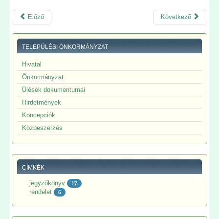
Előző
Következő
TELEPÜLÉSI ÖNKORMÁNYZAT
Hivatal
Önkormányzat
Ülések dokumentumai
Hirdetmények
Koncepciók
Közbeszerzés
CÍMKÉK
jegyzőkönyv
17
rendelet
6