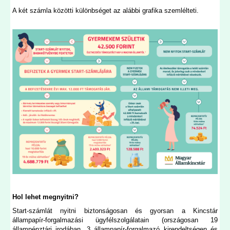
A két számla közötti különbséget az alábbi grafika szemlélteti.
Hol lehet megnyitni?
Start-számlát nyitni biztonságosan és gyorsan a Kincstár
állampapír-forgalmazási ügyfélszolgálatain (országosan 19
állampénztári irodában, 3 állampapír-forgalmazó kirendeltségen és