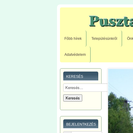
Főbb hírek
Településünkről
Önk
Adatvédelem
KERESÉS
BEJELENTKEZÉS