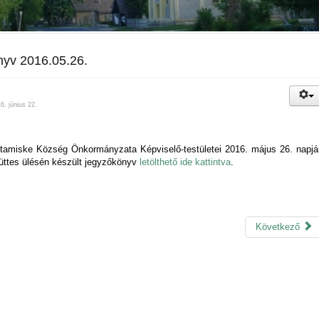
yv 2016.05.26.
6. június 22.
ztamiske Község Önkormányzata Képviselő-testületei 2016. május 26. napjá
üttes ülésén készült jegyzőkönyv
letölthető ide kattintva
.
Következő