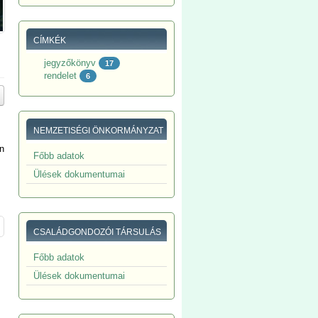
CÍMKÉK
jegyzőkönyv
17
rendelet
6
NEMZETISÉGI ÖNKORMÁNYZAT
n
Főbb adatok
Ülések dokumentumai
CSALÁDGONDOZÓI TÁRSULÁS
Főbb adatok
Ülések dokumentumai