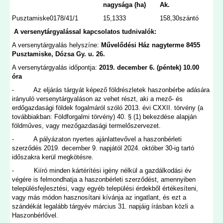
nagysága (ha)
Ak.
Pusztamiske
0178/4
1/1
15,1333
158,30
szántó
A versenytárgyalással kapcsolatos tudnivalók:
A versenytárgyalás helyszíne:
Művelődési Ház nagyterme 8455
Pusztamiske, Dózsa Gy. u. 26.
A versenytárgyalás időpontja:
2019. december 6. (péntek) 10.00
óra
- Az eljárás tárgyát képező földrészletek haszonbérbe adására
irányuló versenytárgyaláson az vehet részt, aki a mező- és
erdőgazdasági földek fogalmáról szóló 2013. évi CXXII. törvény (a
továbbiakban: Földforgalmi törvény) 40. § (1) bekezdése alapján
földműves, vagy mezőgazdasági termelőszervezet.
- A pályázaton nyertes ajánlattevővel a haszonbérleti
szerződés 2019. december 9. napjától 2024. október 30-ig tartó
időszakra kerül megkötésre.
- Kiíró minden kártérítési igény nélkül a gazdálkodási év
végére is felmondhatja a haszonbérleti szerződést, amennyiben
településfejlesztési, vagy egyéb települési érdekből értékesíteni,
vagy más módon hasznosítani kívánja az ingatlant, és ezt a
szándékát legalább tárgyév március 31. napjáig írásban közli a
Haszonbérlővel.