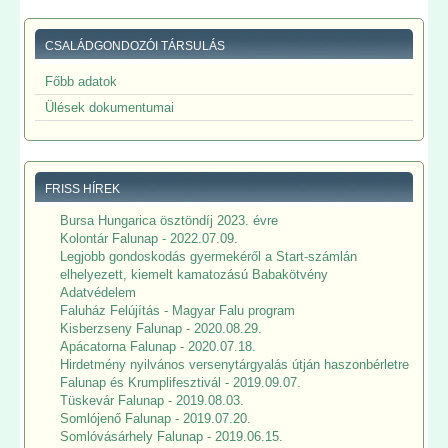
CSALÁDGONDOZÓI TÁRSULÁS
Főbb adatok
Ülések dokumentumai
FRISS HÍREK
Bursa Hungarica ösztöndíj 2023. évre
Kolontár Falunap - 2022.07.09.
Legjobb gondoskodás gyermekéről a Start-számlán
elhelyezett, kiemelt kamatozású Babakötvény
Adatvédelem
Faluház Felújítás - Magyar Falu program
Kisberzseny Falunap - 2020.08.29.
Apácatorna Falunap - 2020.07.18.
Hirdetmény nyilvános versenytárgyalás útján haszonbérletre
Falunap és Krumplifesztivál - 2019.09.07.
Tüskevár Falunap - 2019.08.03.
Somlójenő Falunap - 2019.07.20.
Somlóvásárhely Falunap - 2019.06.15.