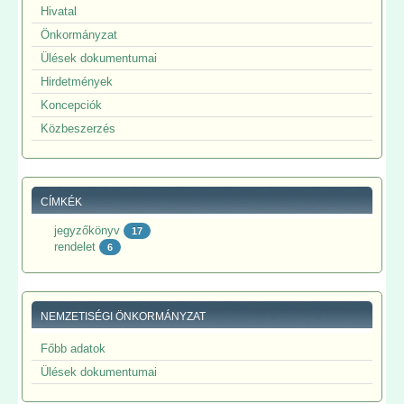
Hivatal
Önkormányzat
Ülések dokumentumai
Hirdetmények
Koncepciók
Közbeszerzés
CÍMKÉK
jegyzőkönyv
17
rendelet
6
NEMZETISÉGI ÖNKORMÁNYZAT
Főbb adatok
Ülések dokumentumai