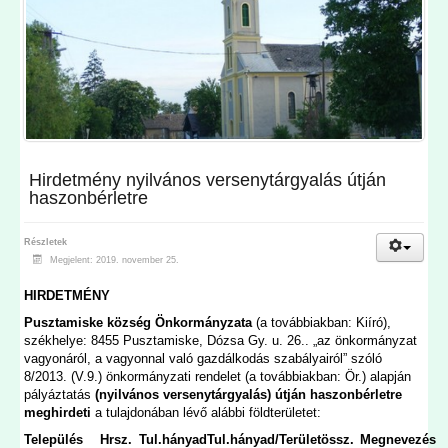
Hirdetmény nyilvános versenytárgyalás útján
haszonbérletre
Részletek
Megjelent: 2019. november 25.
HIRDETMÉNY
Pusztamiske község Önkormányzata
(a továbbiakban: Kiíró),
székhelye: 8455 Pusztamiske, Dózsa Gy. u. 26.. „az önkormányzat
vagyonáról, a vagyonnal való gazdálkodás szabályairól” szóló
8/2013. (V.9.) önkormányzati rendelet (a továbbiakban: Ör.) alapján
pályáztatás
(nyilvános versenytárgyalás) útján haszonbérletre
meghirdeti
a tulajdonában lévő alábbi földterületet:
Település
Hrsz.
Tul.hányad
Tul.hányad/Terület
össz.
Megnevezés