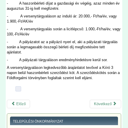
- A haszonbérleti díjat a gazdasági év végéig, azaz minden év
augusztus 31-ig kell megfizetni.
- A versenytárgyaláson az induló ár: 20.000,- Ft/ha/év, vagy
1.900,-Ft/AK/év
- A versenytárgyalás során a licitlépcső: 1.000,-Ft/ha/év, vagy
100,-Ft/Ak/év
- A pályázatot az a pályázó nyeri el, aki a pályázati tárgyalás
során a legmagasabb összegű bérleti díj megfizetésére tett
ajánlatot.
- A pályázati tárgyaláson eredményhirdetésre kerül sor.
A versenytárgyaláson legkedvezőbb árajánlatot tevővel a Kiíró 3
napon belül haszonbérleti szerződést köt. A szerződéskötés során a
Földforgalmi törvényben foglaltak szerint kell eljárni.
Előző
Következő
TELEPÜLÉSI ÖNKORMÁNYZAT