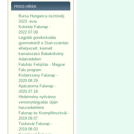
FRISS HÍREK
Bursa Hungarica ösztöndíj
2023. évre
Kolontár Falunap -
2022.07.09.
Legjobb gondoskodás
gyermekéről a Start-számlán
elhelyezett, kiemelt
kamatozású Babakötvény
Adatvédelem
Faluház Felújítás - Magyar
Falu program
Kisberzseny Falunap -
2020.08.29.
Apácatorna Falunap -
2020.07.18.
Hirdetmény nyilvános
versenytárgyalás útján
haszonbérletre
Falunap és Krumplifesztivál -
2019.09.07.
Tüskevár Falunap -
2019.08.03.