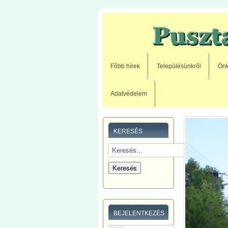
Főbb hírek
Településünkről
Önk
Adatvédelem
KERESÉS
BEJELENTKEZÉS