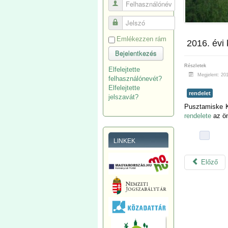
Felhasználónév
Jelszó
Emlékezzen rám
2016. évi 
Bejelentkezés
Részletek
Elfelejtette
Megjelent: 20
felhasználónevét?
Elfelejtette
rendelet
jelszavát?
Pusztamiske K
rendelete
az ön
LINKEK
Előző