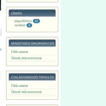
CÍMKÉK
jegyzőkönyv
17
rendelet
6
NEMZETISÉGI ÖNKORMÁNYZAT
ti
Főbb adatok
Ülések dokumentumai
CSALÁDGONDOZÓI TÁRSULÁS
Főbb adatok
Ülések dokumentumai