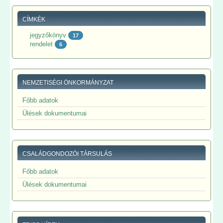
CÍMKÉK
jegyzőkönyv
17
rendelet
6
NEMZETISÉGI ÖNKORMÁNYZAT
Főbb adatok
Ülések dokumentumai
CSALÁDGONDOZÓI TÁRSULÁS
Főbb adatok
Ülések dokumentumai