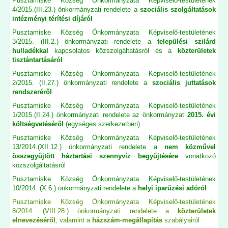
Pusztamiske Község Önkormányzata Képviselő-testületének
4/2015.(III.23.) önkormányzati rendelete a
szociális szolgáltatások
intézményi térítési díjáról
Pusztamiske Község Önkormányzata Képviselő-testületének
3/2015. (III.2.) önkormányzati rendelete a
települési szilárd
hulladékkal
kapcsolatos közszolgáltatásról és a
közterületek
tisztántartásáról
Pusztamiske Község Önkormányzata Képviselő-testületének
2/2015. (II.27.) önkormányzati rendelete a
szociális juttatások
rendszeréről
Pusztamiske Község Önkormányzata Képviselő-testületének
1/2015.(II.24.) önkormányzati rendelete az önkormányzat
2015. évi
költségvetéséről
(egységes szerkezetben)
Pusztamiske Község Önkormányzata Képviselő-testületének
13/2014.(XII.12.) önkormányzati rendelete a
nem közművel
összegyűjtött háztartási szennyvíz begyűjtésére
vonatkozó
közszolgáltatásról
Pusztamiske Község Önkormányzata Képviselő-testületének
10/2014. (X.6.) önkormányzati rendelete a
helyi iparűzési adóról
Pusztamiske Község Önkormányzata Képviselő-testületének
8/2014. (VIII.28.) önkormányzati rendelete a
közterületek
elnevezéséről
, valamint a
házszám-megállapítás
szabályairól