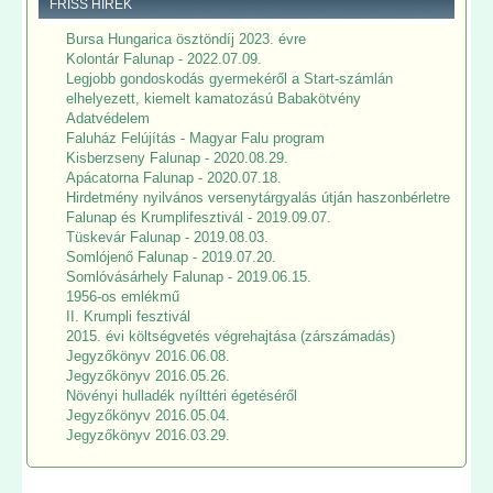
FRISS HÍREK
Bursa Hungarica ösztöndíj 2023. évre
Kolontár Falunap - 2022.07.09.
Legjobb gondoskodás gyermekéről a Start-számlán
elhelyezett, kiemelt kamatozású Babakötvény
Adatvédelem
Faluház Felújítás - Magyar Falu program
Kisberzseny Falunap - 2020.08.29.
Apácatorna Falunap - 2020.07.18.
Hirdetmény nyilvános versenytárgyalás útján haszonbérletre
Falunap és Krumplifesztivál - 2019.09.07.
Tüskevár Falunap - 2019.08.03.
Somlójenő Falunap - 2019.07.20.
Somlóvásárhely Falunap - 2019.06.15.
1956-os emlékmű
II. Krumpli fesztivál
2015. évi költségvetés végrehajtása (zárszámadás)
Jegyzőkönyv 2016.06.08.
Jegyzőkönyv 2016.05.26.
Növényi hulladék nyílttéri égetéséről
Jegyzőkönyv 2016.05.04.
Jegyzőkönyv 2016.03.29.