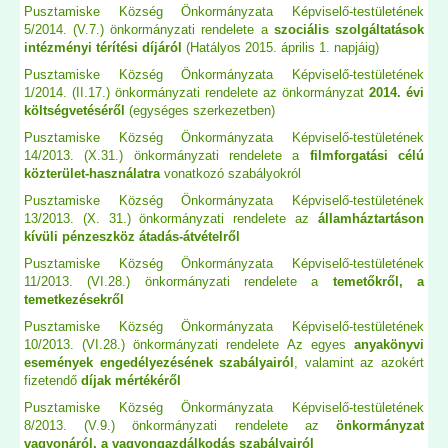
Pusztamiske Község Önkormányzata Képviselő-testületének
5/2014. (V.7.) önkormányzati rendelete a
szociális szolgáltatások
intézményi térítési díjáról
(Hatályos 2015. április 1. napjáig)
Pusztamiske Község Önkormányzata Képviselő-testületének
1/2014. (II.17.) önkormányzati rendelete az önkormányzat
2014. évi
költségvetéséről
(egységes szerkezetben)
Pusztamiske Község Önkormányzata Képviselő-testületének
14/2013. (X.31.) önkormányzati rendelete a
filmforgatási célú
közterület-használatra
vonatkozó szabályokról
Pusztamiske Község Önkormányzata Képviselő-testületének
13/2013. (X. 31.) önkormányzati rendelete az
államháztartáson
kívüli pénzeszköz átadás-átvételről
Pusztamiske Község Önkormányzata Képviselő-testületének
11/2013. (VI.28.) önkormányzati rendelete a
temetőkről, a
temetkezésekről
Pusztamiske Község Önkormányzata Képviselő-testületének
10/2013. (VI.28.) önkormányzati rendelete Az egyes
anyakönyvi
események engedélyezésének szabályairól
, valamint az azokért
fizetendő
díjak mértékéről
Pusztamiske Község Önkormányzata Képviselő-testületének
8/2013. (V.9.) önkormányzati rendelete az
önkormányzat
vagyonáról, a vagyongazdálkodás szabályairól