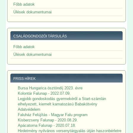
Főbb adatok
Ülések dokumentumai
CSALÁDGONDOZÓI TÁRSULÁS
Főbb adatok
Ülések dokumentumai
FRISS HÍREK
Bursa Hungarica ösztöndíj 2023. évre
Kolontár Falunap - 2022.07.09.
Legjobb gondoskodás gyermekéről a Start-számlán
elhelyezett, kiemelt kamatozású Babakötvény
Adatvédelem
Faluház Felújítás - Magyar Falu program
Kisberzseny Falunap - 2020.08.29.
Apácatorna Falunap - 2020.07.18.
Hirdetmény nyilvános versenytárgyalás útján haszonbérletre