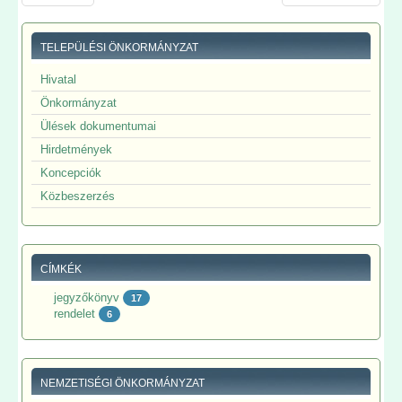
TELEPÜLÉSI ÖNKORMÁNYZAT
Hivatal
Önkormányzat
Ülések dokumentumai
Hirdetmények
Koncepciók
Közbeszerzés
CÍMKÉK
jegyzőkönyv
17
rendelet
6
NEMZETISÉGI ÖNKORMÁNYZAT